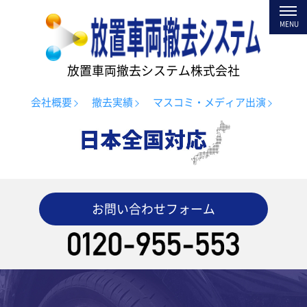
toggl
navig
MENU
放置車両撤去システム株式会社
会社概要
撤去実績
マスコミ・メディア出演
お問い合わせフォーム